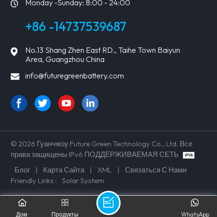
Monday -Sunday: 8:00 - 24:00
+86 -14737539687
No.13 Shang Zhen East RD., Taihe Town Baiyun
Area, Guangzhou China
info@futuregreenbattery.com
© 2026 Гуанчжоу Future Green Technology Co., Ltd. Все
права защищены IPv6 ПОДДЕРЖИВАЕМАЯ СЕТЬ
Блог
|
Карта Сайта
|
XML
|
Связаться С Нами
Friendly Links :
Solar System
Дом
Продукты
WhatsApp